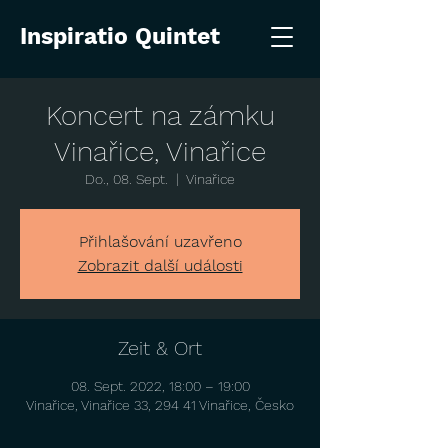
Inspiratio Quintet
Koncert na zámku
Vinařice, Vinařice
Do., 08. Sept.
  |  
Vinařice
Přihlašování uzavřeno
Zobrazit další události
Zeit & Ort
08. Sept. 2022, 18:00 – 19:00
Vinařice, Vinařice 33, 294 41 Vinařice, Česko