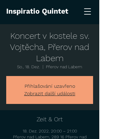
Inspiratio Quintet
Koncert v kostele sv.
Vojtěcha, Přerov nad
Labem
So., 18. Dez.
  |  
Přerov nad Labem
Přihlašování uzavřeno
Zobrazit další události
Zeit & Ort
18. Dez. 2022, 20:00 – 21:00
Přerov nad Labem, 289 16 Přerov nad