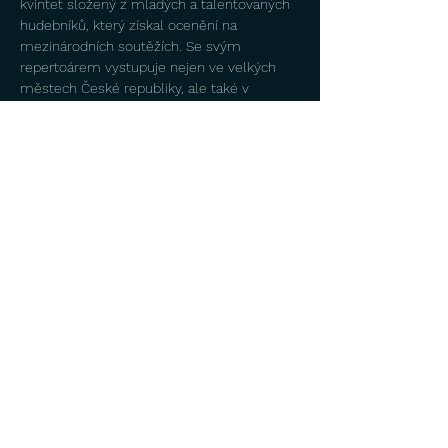
kvintet složený z mladých a talentovaných 
hudebníků, který získal ocenění na 
mezinárodních soutěžích. Se svým 
repertoárem vystupuje nejen ve velkých 
městech České republiky, ale také v 
dalších městech střední Evropy.
Koncertní turné CLASSICUM 
MOZARTEUM není jen koncert. Je to oslava 
hudby, která přetrvává staletí, a přesto nás 
dokáže znovu překvapovat. Přijďte se stát 
součástí večera, na který jen tak 
nezapomenete.
Délka koncertu: 1 hodina…
Více
Sdílet událost