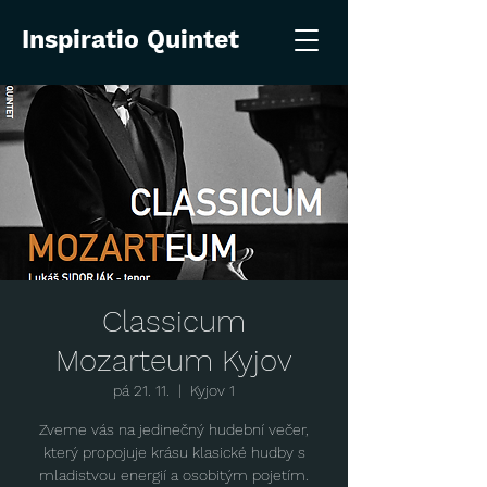
Inspiratio Quintet
Classicum
Mozarteum Kyjov
pá 21. 11.
  |  
Kyjov 1
Zveme vás na jedinečný hudební večer,
který propojuje krásu klasické hudby s
mladistvou energií a osobitým pojetím.