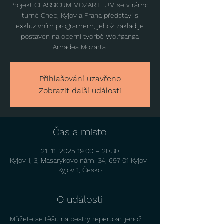
Projekt CLASSICUM MOZARTEUM se v rámci
turné Cheb, Kyjov a Praha představí s
exkluzivním programem, jehož základ je
postaven na operní tvorbě Wolfganga
Amadea Mozarta.
Přihlašování uzavřeno
Zobrazit další události
Čas a místo
21. 11. 2025 19:00 – 20:30
Kyjov 1, 3, Masarykovo nám. 34, 697 01 Kyjov-
Kyjov 1, Česko
O události
Můžete se těšit na pestrý repertoár, jehož 