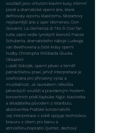
součástí jsou virtuózní klavírní kusy, intimní 
písně a dramatické operní árie, které 
definovaly epochu klasicismu. Mozartovy 
nejslavnější árie z oper Idomeneo, Don 
Giovanni, La clemenza di Tito či Così fan 
tutte zazní vedle lyrických klenotů Franze 
Schuberta, dramatického náboje Ludwiga 
van Beethovena a čisté krásy operní 
hudby Christopha Willibalda Glucka.
Obsazení:
Lukáš Sidorják, operní pěvec s téměř 
patnáctiletou praxí, jehož interpretace je 
oceňována pro přirozený výraz a 
muzikálnost. Je laureátem několika 
pěveckých soutěží a pravidelným hostem 
koncertních pódií.Ilaybüke Algür, klavíristka 
a skladatelka původem z Istanbulu, 
absolventka Pražské konzervatoře. 
Její interpretace v sobě spojuje technickou 
bravuru s citem pro barvu a 
atmosféru.Inspiratio Quintet, dechový 