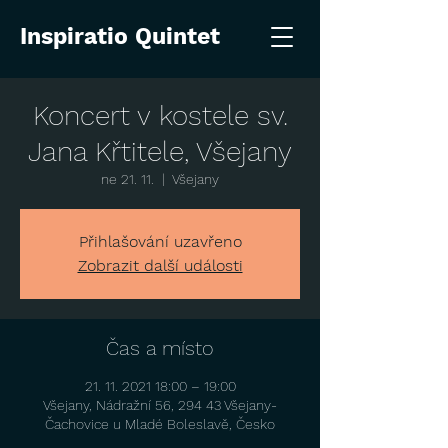
Inspiratio Quintet
Koncert v kostele sv.
Jana Křtitele, Všejany
ne 21. 11.
  |  
Všejany
Přihlašování uzavřeno
Zobrazit další události
Čas a místo
21. 11. 2021 18:00 – 19:00
Všejany, Nádražní 56, 294 43 Všejany-
Čachovice u Mladé Boleslavě, Česko