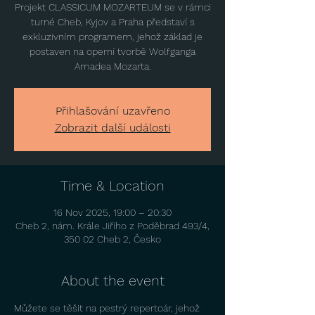
Projekt CLASSICUM MOZARTEUM se v rámci
turné Cheb, Kyjov a Praha představí s
exkluzivním programem, jehož základ je
postaven na operní tvorbě Wolfganga
Amadea Mozarta.
Přihlašování uzavřeno
Zobrazit další události
Time & Location
16 Nov 2025, 19:00 – 20:30
Cheb 2, nám. Krále Jiřího z Poděbrad 493/4,
350 02 Cheb 2, Česko
About the event
Můžete se těšit na pestrý repertoár, jehož 