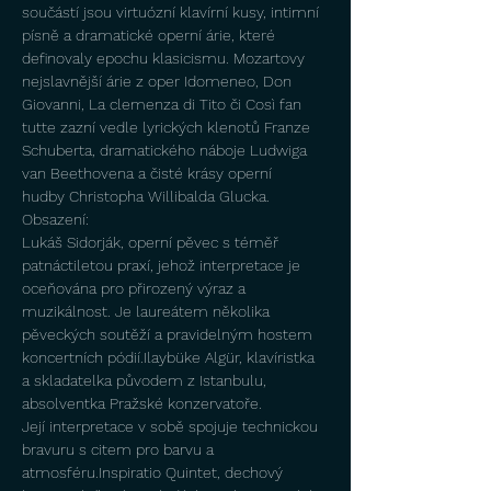
součástí jsou virtuózní klavírní kusy, intimní 
písně a dramatické operní árie, které 
definovaly epochu klasicismu. Mozartovy 
nejslavnější árie z oper Idomeneo, Don 
Giovanni, La clemenza di Tito či Così fan 
tutte zazní vedle lyrických klenotů Franze 
Schuberta, dramatického náboje Ludwiga 
van Beethovena a čisté krásy operní 
hudby Christopha Willibalda Glucka.
Obsazení:
Lukáš Sidorják, operní pěvec s téměř 
patnáctiletou praxí, jehož interpretace je 
oceňována pro přirozený výraz a 
muzikálnost. Je laureátem několika 
pěveckých soutěží a pravidelným hostem 
koncertních pódií.Ilaybüke Algür, klavíristka 
a skladatelka původem z Istanbulu, 
absolventka Pražské konzervatoře. 
Její interpretace v sobě spojuje technickou 
bravuru s citem pro barvu a 
atmosféru.Inspiratio Quintet, dechový 