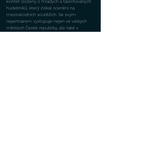
kvintet složený z mladých a talentovaných 
hudebníků, který získal ocenění na 
mezinárodních soutěžích. Se svým 
repertoárem vystupuje nejen ve velkých 
městech České republiky, ale také v 
dalších městech střední Evropy.
Koncertní turné CLASSICUM 
MOZARTEUM není jen koncert. Je to oslava 
hudby, která přetrvává staletí, a přesto nás 
dokáže znovu překvapovat. Přijďte se stát 
součástí večera, na který jen tak 
nezapomenete.
Délka koncertu: 1 hodina…
Show More
Share this event