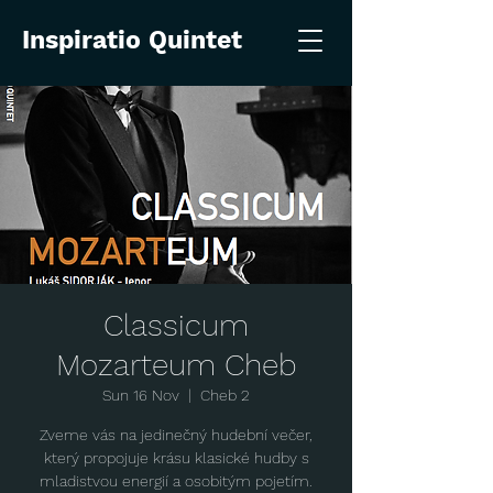
Inspiratio Quintet
Classicum
Mozarteum Cheb
Sun 16 Nov
  |  
Cheb 2
Zveme vás na jedinečný hudební večer,
který propojuje krásu klasické hudby s
mladistvou energií a osobitým pojetím.