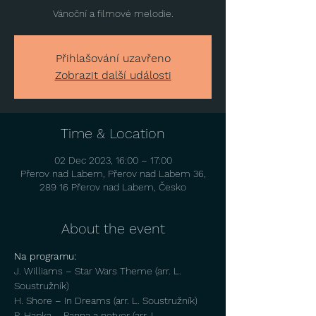
Vánoční a filmové melodie.
Přihlašování uzavřeno
Zobrazit další události
Time & Location
02 Dec 2023, 16:00 – 17:00
Přerov nad Labem, Přerov nad Labem 36,
289 16 Přerov nad Labem, Česko
About the event
Na programu:
J. Williams – Star Wars Theme (arr. L. 
Soustružník)
H. Shore – In Dreams (arr. L. Soustružník)
P. Hapka – Panna a netvor (arr. L. 