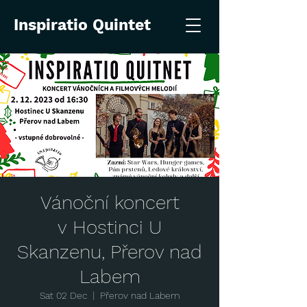
Inspiratio Quintet
Vánoční koncert
v Hostinci U
Skanzenu, Přerov nad
Labem
Sat 02 Dec
  |  
Přerov nad Labem