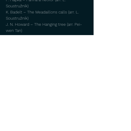
Soustružník)
K. Badelt – The Meadaillons calls (arr. L. 
Soustružník)
J. N. Howard – The Hanging tree (arr. Pei-
wen Tan)
Show More
Share this event
©
2018 - 2026
Inspiratio Quintet
Vytvořil Vojtěch Kuchař
©
2018 - 2023
Inspiratio Quintet